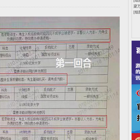
[组
梁
[组