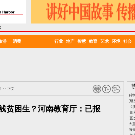
索
旅游
消费
行业
地产
智慧
教育
艺术
环境
社会
察
>> 正文
科
[组
线贫困生？河南教育厅：已报
《
[组
[图
大
向