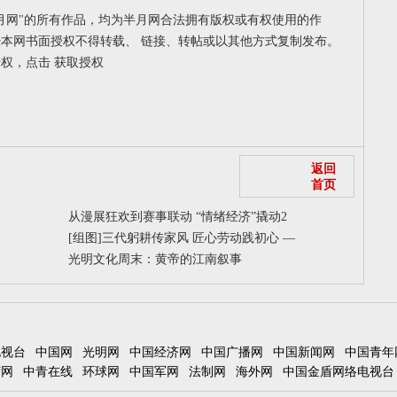
月网"的所有作品，均为半月网合法拥有版权或有权使用的作
本网书面授权不得转载、 链接、转帖或以其他方式复制发布。
授权，点击
获取授权
返回
首页
从漫展狂欢到赛事联动 “情绪经济”撬动2
[组图]
三代躬耕传家风 匠心劳动践初心 —
光明文化周末：黄帝的江南叙事
电视台
中国网
光明网
中国经济网
中国广播网
中国新闻网
中国青年
湾网
中青在线
环球网
中国军网
法制网
海外网
中国金盾网络电视台