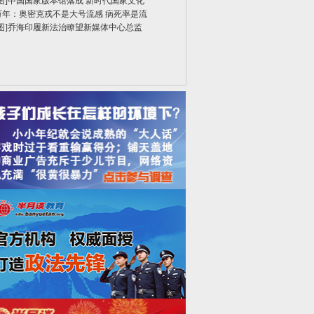
图]
中国国家版本馆落成 新时代国家文化
万年：奥密克戎不是大号流感 病死率是流
图]
乔海印履新法治瞭望新媒体中心总监