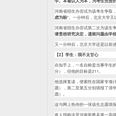
学。本着以人为本，为考生负责的
河南省招生办尝试为该考生争取，
虑为盼
"。一分钟后，北京大学又
河南省招生办尝试第二次为该生争
请贵校研究决定，遗留问题由学
又一分钟后，北京大学还是以前
【
2
】
学生
：
我不太甘心
在知乎上，一名自称是当事学生的
分），但他的目标是211。
他选择复读，便索性在国家专项
愿），第二至第五分别填报了清
愿）。
这与网上热传的一张该生志愿填
有人指称这是河南新蔡县第一高级