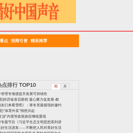
看点
招商引资
精采推荐
热点排行
TOP10
周
月
学管理专项债提升发展可持续性
图]
踔厉奋发启新程 凝心聚力促发展-都
朋友们来看雪吧》：寒冬里最倔强的邀约
图]
“体育外卖”悄然兴起
文]
扩内需等政策效应继续显现
型专题节目《习近平生态文明思想系列讲
美好生活进发——不断把人民对美好生活