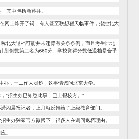
县，其中包括新蔡县。
，在网上炸开了锅，有人甚至联想翟天临事件，指控北大
，称北大退档可能并未违背有关条条例，而且考生比北
项计划倒数第二名为660分，学校觉得分数低退档是合乎
。
生办，一工作人员称，这事情该问北京大学。
，"招生办已知悉此事，已上报校方。"
诉潇湘晨报记者，上月就反馈给了上级教育部门。
学招生办独家官方微博下，很多人在询问退档理由。
回应。