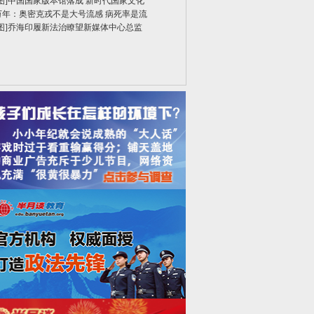
图]
中国国家版本馆落成 新时代国家文化
万年：奥密克戎不是大号流感 病死率是流
图]
乔海印履新法治瞭望新媒体中心总监