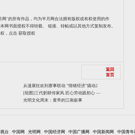
月网"的所有作品，均为半月网合法拥有版权或有权使用的作
本网书面授权不得转载、 链接、转帖或以其他方式复制发布。
授权，点击
获取授权
返回
首页
从漫展狂欢到赛事联动 “情绪经济”撬动2
[组图]
三代躬耕传家风 匠心劳动践初心 —
光明文化周末：黄帝的江南叙事
电视台
中国网
光明网
中国经济网
中国广播网
中国新闻网
中国青年