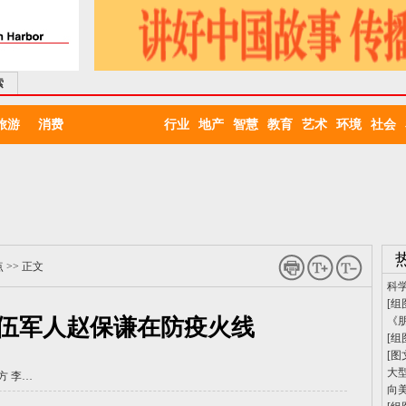
索
旅游
消费
行业
地产
智慧
教育
艺术
环境
社会
点
>> 正文
科
[组
伍军人赵保谦在防疫火线
《
[组
[图
大
方 李…
向