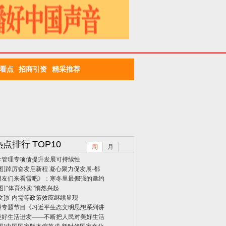
看点
招商引资
精采推荐
热点排行
TOP10
周
月
学管理专项债提升发展可持续性
图]
踔厉奋发启新程 凝心聚力促发展-都
朋友们来看雪吧》：寒冬里最倔强的邀约
图]
“体育外卖”悄然兴起
文]
扩内需等政策效应继续显现
型专题节目《习近平生态文明思想系列讲
美好生活进发——不断把人民对美好生活