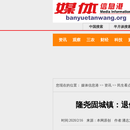
中国搜索
半月谈搜
资讯
观察
三农
财经
科技
您现在的位置：
媒体信息港
>>
资讯
>>
民生看
隆尧固城镇：退
时间:2020/2/16 来源：
本网原创
作者:
潘志