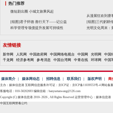
热门推荐
微短剧出圈 小城文旅乘风起
从漫展狂欢到赛事
[组图]
君子怀德 善行天下——记公益
[组图]
三代躬耕传
科学管理专项债提升发展可持续性
光明文化周末：
友情链接
新华网
人民网
中国政府网
中国网络电视台
中国网
光明网
中国
千龙网
经济参考网
参考消息
中国台湾网
中青在线
环球网
中国
媒体简介
|
媒体网动态
|
招聘信息
|
联系我们
|
版权声明
|
商
主办：媒体信息港
互联网信息服务许可证：京ICP证：京ICP备11039553号-4
网站备案：
客服电话：010-58202693 编辑信箱：banyuetanwang@126.com
Copyright (C) 媒体信息港 2010-
2026 , All Rights Reserved 运营管理中心：媒体信息港
中国互联网禁毒公约