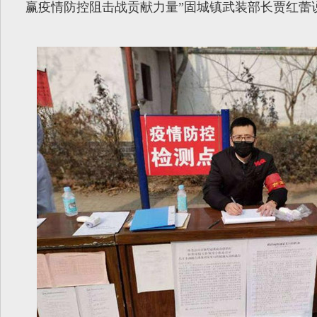
赢疫情防控阻击战贡献力量”固城镇武装部长贾红蕾