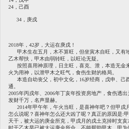
14，戊申
24，己酉
34，庚戌
2018年，42岁，大运在庚戌！
甲木生在五月，木不算旺，但坐寅木自旺，又有地
乙木帮扶，甲木由弱转旺，以旺论无疑。
按照喜用神原理，日主旺，喜克、泄，本造无金来
火为用神，以泄甲木之旺气，食伤生财的格局。
本造自幼丧父，初中文化，16岁经商，戊申、己
通。
2005年丙戌年、2006年丁亥年投资房地产，食伤透
发财千万，名声显赫。
2014年甲午年，午火当旺，是喜神年吧？但甲戌
怎么说呢？喜神年怎么还大凶了呢？真正的原因是:
天干，被大运的庚金所克，甲戌月的戌土克掉时支亥
时干乙木早已被大运庚金所合，不能帮助甲木。甲为