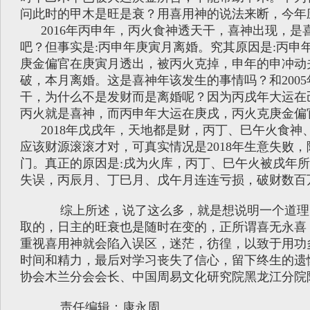
问此时的甲木是旺是衰？用喜用神的说法来断，今年
2016年丙申年，丙火食神透天干，喜神出现，是
吧？但事实是:丙申年庚寅月离婚。究其原因是:丙申
庚金偏官在庚寅月透出，被丙火克掉，申年的申冲动
破，本月离婚。这是喜神年该发生的事情吗？和200
干，为什么不是发财而是离婚呢？因为丙戌年大运在
丙火就是喜神，而丙申年大运在庚戌，丙火克庚金偏
2018年戊戌年，天地都是财，丙丁、巳午火食神
应该财源滚滚才对，可真实情况是2018年生意失败
门。真正的原因是:戌为火库，丙丁、巳午火被戌年
失误，丙辰月、丁巳月、戊午月连连亏损，破财数百
综上所述，说了这么多，就是想说明一个道理
取的，日主的旺衰也是随时在变的，正所谓喜无永喜
重视喜用神就会陷入误区，迷茫，彷徨，以致于用功
时间和精力，最后对学习丧失了信心，留下终生的遗
协会木兰分会会长、
中国周易文化研究院黑龙江分院
责任编辑：康永周