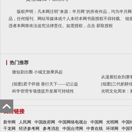
版权声明：凡本网注明"来源：半月网"的所有作品，均为半月
品，任何报刊、网站等媒体或个人未经本网书面授权不得转载、 链
违者本网将依法追究法律责任。如需授权，点击
获取授权
热门推荐
微短剧出圈 小城文旅乘风起
从漫展狂欢到赛事
[组图]
君子怀德 善行天下——记公益
[组图]
三代躬耕传
科学管理专项债提升发展可持续性
光明文化周末：
友情链接
新华网
人民网
中国政府网
中国网络电视台
中国网
光明网
中国
千龙网
经济参考网
参考消息
中国台湾网
中青在线
环球网
中国