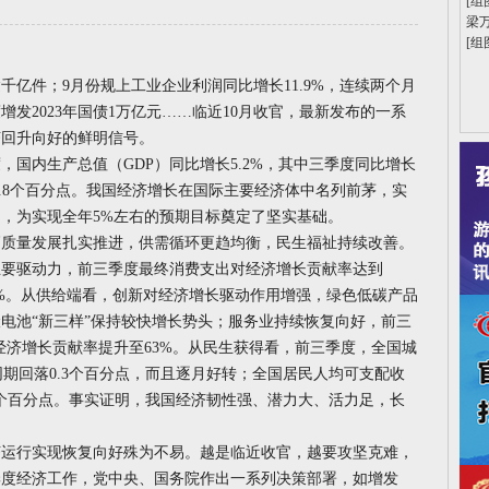
[组
梁
[组
亿件；9月份规上工业企业利润同比增长11.9%，连续两个月
发2023年国债1万亿元……临近10月收官，最新发布的一系
济回升向好的鲜明信号。
内生产总值（GDP）同比增长5.2%，其中三季度同比增长
快0.8个百分点。我国经济增长在国际主要经济体中名列前茅，实
，为实现全年5%左右的预期目标奠定了坚实基础。
量发展扎实推进，供需循环更趋均衡，民生福祉持续改善。
主要驱动力，前三季度最终消费支出对经济增长贡献率达到
4.8%。从供给端看，创新对经济增长驱动作用增强，绿色低碳产品
电池“新三样”保持较快增长势头；服务业持续恢复向好，前三
经济增长贡献率提升至63%。从民生获得看，前三季度，全国城
同期回落0.3个百分点，而且逐月好转；全国居民人均可支配收
.7个百分点。事实证明，我国经济韧性强、潜力大、活力足，长
行实现恢复向好殊为不易。越是临近收官，越要攻坚克难，
季度经济工作，党中央、国务院作出一系列决策部署，如增发