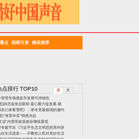
看点
招商引资
精采推荐
热点排行
TOP10
周
月
学管理专项债提升发展可持续性
图]
踔厉奋发启新程 凝心聚力促发展-都
朋友们来看雪吧》：寒冬里最倔强的邀约
图]
“体育外卖”悄然兴起
文]
扩内需等政策效应继续显现
型专题节目《习近平生态文明思想系列讲
美好生活进发——不断把人民对美好生活