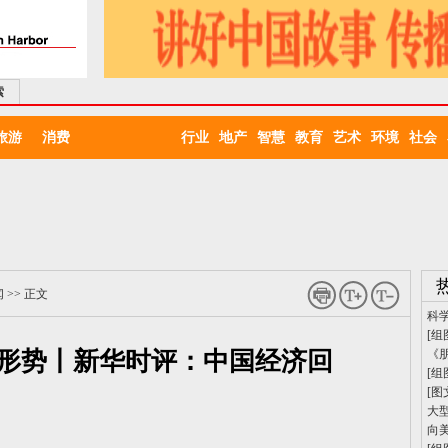
索
旅游
消费
行业
地产
智慧
教育
艺术
环境
社会
闻
>> 正文
科
[组
形势丨新华时评：中国经济回
《
[组
[图
大
向