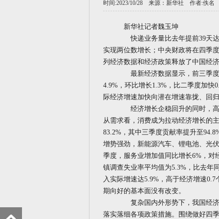
时间:2023/10/28 来源：
新华社
作者:佚名
新华社记者魏玉坤
快递业务量比去年提前39天达千
实现两位数增长；中央财政将在四季度增
列经济数据和经济政策释放了中国经
最新经济数据显示，前三季度，国
4.9%，环比增长1.3%，比二季度加
际经济增速加快向潜在增速靠拢、回归
经济增长企稳回升的同时，高质
从需求看，消费成为拉动经济增长的
83.2%，其中三季度贡献率提升至9
增势强劲，新能源汽车、锂电池、光伏
季度，服务业增加值同比增长6%，对
镇调查失业率平均值为5.3%，比去年
入实际增速达5.9%，高于经济增速0
期向好的基本面没有改变。
复杂国内外形势下，我国经济运
落实落细各项政策措施。围绕做好四