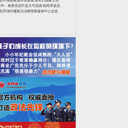
图]
中国国家版本馆落成 新时代国家文化
万年：奥密克戎不是大号流感 病死率是流
图]
乔海印履新法治瞭望新媒体中心总监