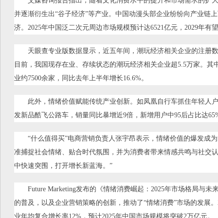
艾媒咨询报告指出，随着文化消费水平的提升和市场需求的扩大
并逐渐衍生出“谷子经济”等产业。中国动漫头部企业纷纷向产业链
济。2025年中国泛二次元周边市场规模预计达6521亿元，2029年有望
天眼查专业版数据显示，近五年间，潮玩经济相关企业的注册
目前，我国现存在业、存续状态的潮玩经济相关企业超5.5万家。其中
业约7500余家，同比去年上半年增长16.6%。
此外，情绪价值赋能传统产业创新。如凤凰自行车抓住年轻人户
发新品酷飞公路车，销量同比暴增近9倍，新增用户中95后占比达65
“什么值得买”电商营销负责人张宇昂表示，情绪价值的爆发成为
准捕捉社会情绪、贴合时代氛围，并为消费者带来情感共鸣与社交
中快速突围，打开增长新蓝海。”
Future Marketing发布的《情绪消费崛起：2025年市场格
的普及，以及企业营销策略的创新，推动了“情绪消费”市场的发展。2
业年均复合增长率12%，预计2025年中国市场规模将突破2万亿元。