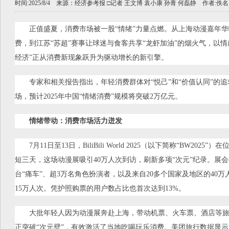
时间:2025/8/4 来源：
经济参考报 □记者 王文博 袁小康 孙青 何磊静
作者:佚名
正值盛夏，消费市场被一股“情绪”力量点燃。从上海动漫嘉年华
费，到江苏“苏超”赛事让球迷与食客共享“龙虾加油”的烟火气，以
经济”正从消费新现象跃升为驱动增长的新引擎。
专家和相关报告指出，年轻消费群体对“悦己”和“价值认同”的
场，预计2025年中国“情绪消费”规模将突破2万亿元。
情绪带动：消费市场活力迸发
7月11日至13日，BiliBili World 2025（以下简称“BW20
短三天，这场动漫展吸引40万人次到访，刷新多项“次元”纪录。展会期
台“痛车”、超3万名角色扮演者，以及来自20多个国家及地区的40万
15万人次。凭护照购票的用户数占比也首次达到13%。
大批年轻人因为动漫展奔赴上海，带动机票、火车票、酒店等
正突破“次元壁”，有效激活了当地吃喝玩乐消费。美团旅行数据显