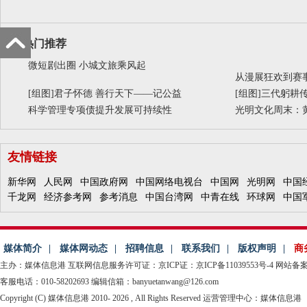
热门推荐
微短剧出圈 小城文旅乘风起
从漫展狂欢到赛事
[组图]
君子怀德 善行天下——记公益
[组图]
三代躬耕传
科学管理专项债提升发展可持续性
光明文化周末：
友情链接
新华网
人民网
中国政府网
中国网络电视台
中国网
光明网
中国
千龙网
经济参考网
参考消息
中国台湾网
中青在线
环球网
中国
媒体简介
|
媒体网动态
|
招聘信息
|
联系我们
|
版权声明
|
商
主办：媒体信息港
互联网信息服务许可证：京ICP证：京ICP备11039553号-4
网站备案：
客服电话：010-58202693 编辑信箱：banyuetanwang@126.com
Copyright (C) 媒体信息港 2010-
2026 , All Rights Reserved 运营管理中心：媒体信息港