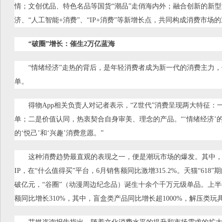
情；文创优品、特色名品等国货“潮品”走俏海内外；融合创新的新
济、“人工智能+消费”、“IP+消费”等新增长点，共同构成消费市场
“破圈”增长：催生2万亿蓝海
“情绪经济”走热的背后，是年轻消费者成为新一代的消费主力，他
单。
得物App相关负责人对记者表示，“Z世代”消费呈现两大特征
单；二是价值认同，热衷契合自身审美、理念的产品。“‘情绪经济’
的‘悦己’和‘兴趣’消费意愿。”
这种消费趋势最直观的表现之一，便是潮玩市场的爆发。其中，泡
IP，在“什么值得买”平台，6月销售额同比激增315.2%。天猫“61
破亿元，“谷圈”（动漫周边纪念品）诞生十余个千万元级单品。上半
额同比增长310%，其中，盲盒类产品同比增长超1000%，解压类玩具