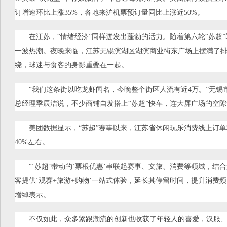
订增速环比上涨35%，各地来沪机票预订量同比上涨近50%。
在江苏，“情绪经济”同样迸发出蓬勃的活力。随着第六轮“苏超
一波热潮。夜晚来临，江苏无锡滨湖区湖滨商业街东广场上摆满了
绕，球迷与食客的身影重叠在一起。
“我们这条街以吃龙虾闻名，今晚整个街区人流有近4万。”无锡
总经理季辰洁说，不少商铺自发搭上“苏超”快车，连大屏广场的空
美团数据显示，“苏超”赛事以来，江苏省休闲玩乐消费线上订
40%左右。
“‘苏超’带动的‘票根优惠’串联起赛事、文旅、消费等领域，结
客提供‘观赛+旅游+购物’一站式体验，延长其停留时间，提升消费
增绰表示。
不仅如此，众多紧跟潮流的创新也收获了年轻人的喜爱，汉服