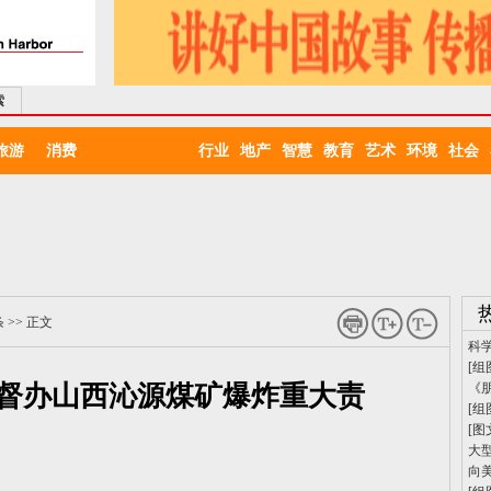
索
旅游
消费
行业
地产
智慧
教育
艺术
环境
社会
条
>> 正文
科
[组
督办山西沁源煤矿爆炸重大责
《
[组
[图
大
向