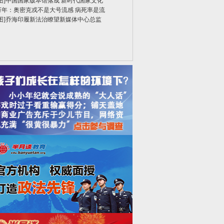
图]
中国国家版本馆落成 新时代国家文化
万年：奥密克戎不是大号流感 病死率是流
图]
乔海印履新法治瞭望新媒体中心总监