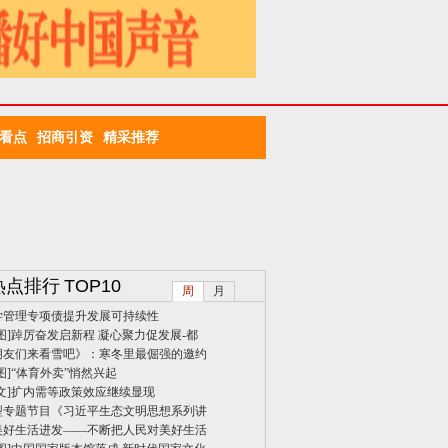
看点
招商引资
精采推荐
热点排行
TOP10
周
月
学管理专项债提升发展可持续性
图]
踔厉奋发启新程 凝心聚力促发展-都
朋友们来看雪吧》：寒冬里最倔强的邀约
图]
“体育外卖”悄然兴起
文]
扩内需等政策效应继续显现
型专题节目《习近平生态文明思想系列讲
美好生活进发——不断把人民对美好生活