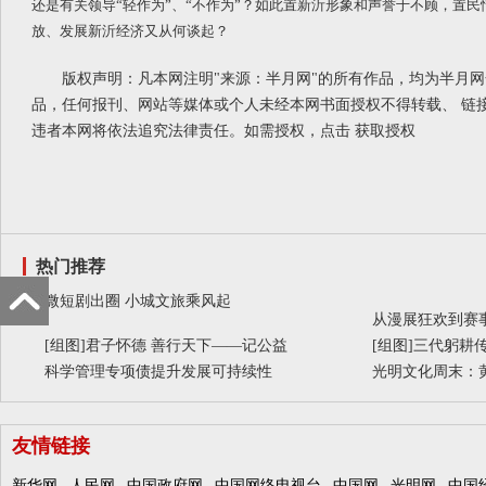
还是有关领导“轻作为”、“不作为”？如此置新沂形象和声誉于不顾，置
放、发展新沂经济又从何谈起？
版权声明：凡本网注明"来源：半月网"的所有作品，均为半月
品，任何报刊、网站等媒体或个人未经本网书面授权不得转载、 链
违者本网将依法追究法律责任。如需授权，点击
获取授权
热门推荐
微短剧出圈 小城文旅乘风起
从漫展狂欢到赛事
[组图]
君子怀德 善行天下——记公益
[组图]
三代躬耕传
科学管理专项债提升发展可持续性
光明文化周末：
友情链接
新华网
人民网
中国政府网
中国网络电视台
中国网
光明网
中国