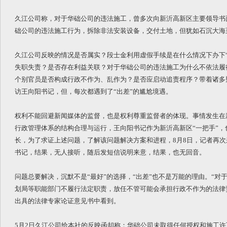
久江公司称，对于华础公司的违法施工，曾多次向新沂高新区主要领导书
础公司的违法施工行为，拆除非法安装设备，交付土地，但犹如石沉大海
久江公司反映的情况是否属实？段士金利用虚假手续是在什么情况下办下“
失职失责？是否存在利益关联？对于华础公司的违法施工为什么不依法履
个别官员是否构成行政不作为、乱作为？是否应启动追责程序？带着诸多
访王向阳书记，但，每次都遇到了“出差”的尴尬境遇。
权利不能回避新闻媒体的监督，也是权利尊重监督者的体现。事情发生在
行政管理体系的结构合理与运行，王向阳书记作为新沂高新区“一把手”，
长，为了求证上述问题，了解该问题解决方案和进程，8月8日，记者再
书记，结果，无人接听，随后发短信说明来意，结果，也无回音。
问题总要解决，沉默不是“最好”的选择，“出差”也不是万能的理由。“对
划局等职能部门不履行法定职责，放任不管可能会承担行政不作为的法律
出具的法律专家论证意见书中看到。
5月2日久江公司给本社的反映函却称：华础公司未取得任何授权和施工许