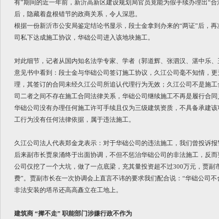
有”期间的近一年前，新沂高新区建设规划局官员竟能为假手续办理出“合
后，隐藏着盘根错节的政商关系，令人深思。
根据一份新沂市公安局鉴定结论书显示，段士金拿到办来的“两证”后，再
司私下达成施工协议，华础公司进入该地块施工。
对此细节，记者从国内知名法学专家、学者（郭道辉、张泗汉、湛中乐、
意见书中看到：段士金与华础公司签订施工协议，久江公司毫不知情，更
理，其签订的合同未经久江公司所追认代理行为无效；久江公司不是施工
司二者之间不存在施工合同法律关系，华础公司继续施工不再是履行合同
华础公司没有办理任何施工许可手续且仅为三级建筑资质，不具备承建该
工行为没有任何法律依据，属于违法施工。
久江公司法人代表郑金龙表示：对于华础公司的违法施工，我们曾投诉报
后来副市长贾泉涌终于出面协调，不但不惩治华础公司的非法施工，反而
公司仅挖了一个大坑，做了一点底梁，充其量投资超不过300万元，贾副市
费”。贾副市长在一次协调会上直言不讳的要求我们配合说：“华础公司不
非法安装的塔吊还高高矗立在工地上。
建筑商 “撵不走” 职能部门涉嫌行政不作为