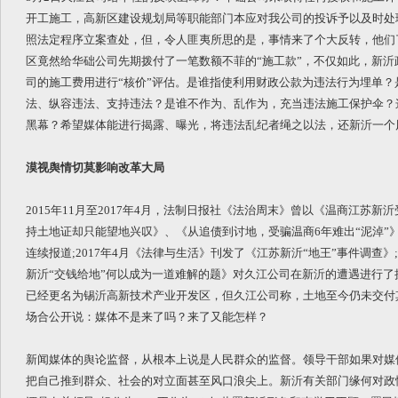
开工施工，高新区建设规划局等职能部门本应对我公司的投诉予以及时处
照法定程序立案查处，但，令人匪夷所思的是，事情来了个大反转，他们了
区竟然给华础公司先期拨付了一笔数额不菲的“施工款”，不仅如此，新沂
司的施工费用进行“核价”评估。是谁指使利用财政公款为违法行为埋单？
法、纵容违法、支持违法？是谁不作为、乱作为，充当违法施工保护伞？
黑幕？希望媒体能进行揭露、曝光，将违法乱纪者绳之以法，还新沂一个
漠视舆情切莫影响改革大局
2015年11月至2017年4月，法制日报社《法治周末》曾以《温商江苏新
持土地证却只能望地兴叹》、《从追债到讨地，受骗温商6年难出“泥淖”
连续报道;2017年4月《法律与生活》刊发了《江苏新沂“地王”事件调查》;
新沂“交钱给地”何以成为一道难解的题》对久江公司在新沂的遭遇进行了
已经更名为锡沂高新技术产业开发区，但久江公司称，土地至今仍未交付
场合公开说：媒体不是来了吗？来了又能怎样？
新闻媒体的舆论监督，从根本上说是人民群众的监督。领导干部如果对媒
把自己推到群众、社会的对立面甚至风口浪尖上。新沂有关部门缘何对政