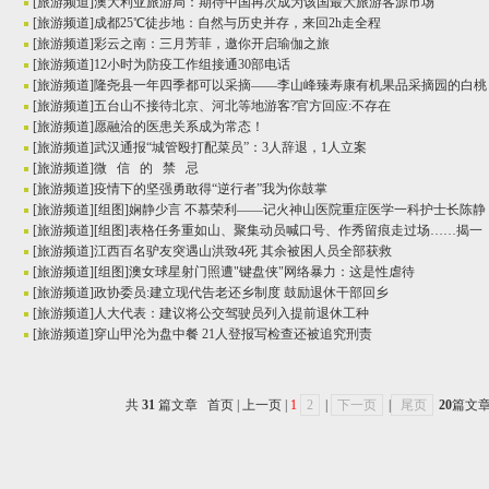
[
旅游频道
]
澳大利亚旅游局：期待中国再次成为该国最大旅游客源市场
[
旅游频道
]
成都25℃徒步地：自然与历史并存，来回2h走全程
道
[
旅游频道
]
彩云之南：三月芳菲，邀你开启瑜伽之旅
[
旅游频道
]
12小时为防疫工作组接通30部电话
[
旅游频道
]
隆尧县一年四季都可以采摘——李山峰臻寿康有机果品采摘园的白桃
[
旅游频道
]
五台山不接待北京、河北等地游客?官方回应:不存在
[
旅游频道
]
愿融洽的医患关系成为常态！
[
旅游频道
]
武汉通报“城管殴打配菜员”：3人辞退，1人立案
[
旅游频道
]
微 信 的 禁 忌
[
旅游频道
]
疫情下的坚强勇敢得“逆行者”我为你鼓掌
[
旅游频道
]
[组图]
娴静少言 不慕荣利——记火神山医院重症医学一科护士长陈静
[
旅游频道
]
[组图]
表格任务重如山、聚集动员喊口号、作秀留痕走过场……揭一
[
旅游频道
]
江西百名驴友突遇山洪致4死 其余被困人员全部获救
[
旅游频道
]
[组图]
澳女球星射门照遭"键盘侠"网络暴力：这是性虐待
[
旅游频道
]
政协委员:建立现代告老还乡制度 鼓励退休干部回乡
[
旅游频道
]
人大代表：建议将公交驾驶员列入提前退休工种
[
旅游频道
]
穿山甲沦为盘中餐 21人登报写检查还被追究刑责
共
31
篇文章 首页 | 上一页 |
1
2
|
下一页
|
尾页
20
篇文章