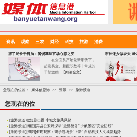
资讯
观察
三农
财经
科技
旅游
消费
辞了局长干科员：警惕基层官场心态之变
市长还乡做农夫 退
在全面从严治党新形势下，
超发奖金、超配职数等非常规的
干部激励...
【阅读全文】
您现在的位置：
媒体信息港
>>
资讯
>>
旅游频道
您现在的位
置：
媒体信息
[
旅游频道
]
微短剧出圈 小城文旅乘风起
港
>>
资
[
旅游频道
]
[组图]
宾县公安局深耕“旅游警务” 护航景区“安全防线”
[
旅游频道
]
[组图]
假期观察：研学游场景“上新” 自然科技人文成新趋势
讯
>>
旅游频