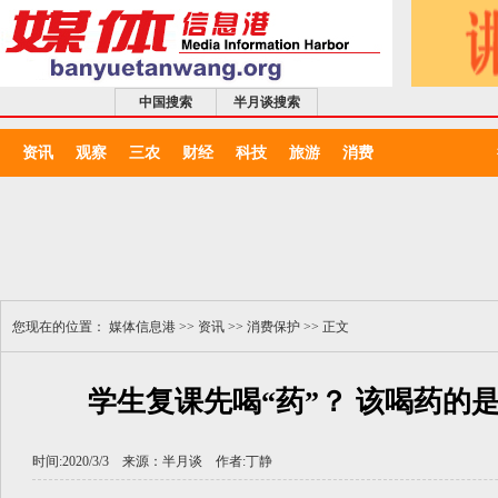
中国搜索
半月谈搜索
资讯
观察
三农
财经
科技
旅游
消费
您现在的位置：
媒体信息港
>>
资讯
>>
消费保护
>> 正文
学生复课先喝“药”？ 该喝药的
时间:2020/3/3 来源：
半月谈
作者:
丁静