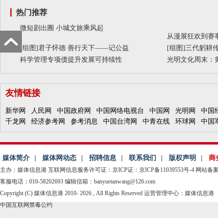
热门推荐
微短剧出圈 小城文旅乘风起
从漫展狂欢到赛事
[组图]
君子怀德 善行天下——记公益
[组图]
三代躬耕传
科学管理专项债提升发展可持续性
光明文化周末：
友情链接
新华网
人民网
中国政府网
中国网络电视台
中国网
光明网
中国
千龙网
经济参考网
参考消息
中国台湾网
中青在线
环球网
中国
媒体简介
|
媒体网动态
|
招聘信息
|
联系我们
|
版权声明
|
商
主办：媒体信息港
互联网信息服务许可证：京ICP证：京ICP备11039553号-4
网站备案：
客服电话：010-58202693 编辑信箱：banyuetanwang@126.com
Copyright (C) 媒体信息港 2010-
2026 , All Rights Reserved 运营管理中心：媒体信息港
中国互联网禁毒公约