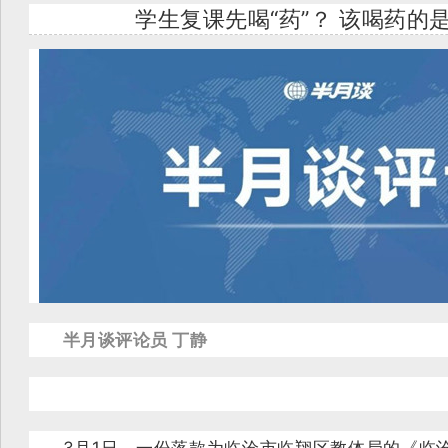
学生复课先喝“药”？ 该喝药的
半月谈评论员 丁静