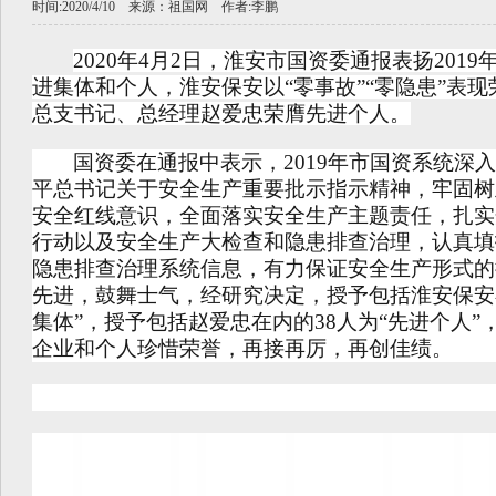
时间:2020/4/10 来源：
祖国网
作者:
李鹏
2020年4
月
2
日，
淮安市
国资委通报表扬
201
9
进集体和个人
，
淮安保安以
“零事故”“零隐患”
表现
总支书记、总经理赵爱忠荣膺先进个人。
国资委在
通报
中表示，
201
9
年
市国资系统深入
平总书记关于安全生产重要批示指示精神，牢固树
安全红线意识，全面落实安全生产主题责任，扎实
行动以及安全生产大检查和隐患排查治理，认真填
隐患排查治理系统信息，有力保证安全生产形式的
先进，鼓舞士气，经研究决定，授予包括
淮安保安
集体
”
，
授予包括赵爱忠在内的
38人为“
先进个人
”
企业
和个人
珍惜荣誉，再接再厉，再创佳绩
。