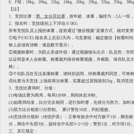
6、F组：18kg、20kg、22kg、24kg、26kg、29kg、32kg、35kg、38k
【注】
1、竞技比赛：
男、女分开比赛
，按年龄、体重，编排为：
2人一组
2
、报名时：竞技级别上下浮动
.0.5KG
所有竞技队员上报的体重，提前通过
“微信视频”直播方式，核对复
①电子EXCEL报名表上后后2天内，与竞赛组：确定微信【称重时
称上必须有清晰：液晶数字显示）。
②视频称重时，为防止弄虚作假：通过视频镜头出示：队员凭：市
以证明是本人在称重。称重裁判保存称重视频，并截取、保存队员
格）。
③个别队员在无法直播称重，请特别说明，经称重裁判同意，可将
④比赛当天竞技:上场前再次称重，实重超过原报级别2kg，取消竞
3、竞技比赛局时、分值：
(1)每场比赛为两局，每局1分钟，局间休息30秒。
(2)如两局结束，比分完全相同，进行加时赛，先得分为胜方。加时
(3)双方比分相差12分胜制。
累计警告
10次，判犯规败。
(4)竞技得分规则（传统护具）：正拳有效击中对方躯干1分，脚击躯干
分，脚击中头部3分，旋转击中头部3+2=5分；警告1次，对方得1分
三、其它规定：