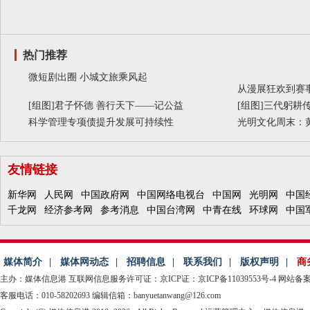
热门推荐
微短剧出圈 小城文旅乘风起
从漫展狂欢到赛事
[组图]
君子怀德 善行天下——记公益
[组图]
三代躬耕传
科学管理专项债提升发展可持续性
光明文化周末：
友情链接
新华网
人民网
中国政府网
中国网络电视台
中国网
光明网
中国
千龙网
经济参考网
参考消息
中国台湾网
中青在线
环球网
中国
媒体简介
|
媒体网动态
|
招聘信息
|
联系我们
|
版权声明
|
商
主办：媒体信息港
互联网信息服务许可证：京ICP证：京ICP备11039553号-4
网站备案：
客服电话：010-58202693 编辑信箱：banyuetanwang@126.com