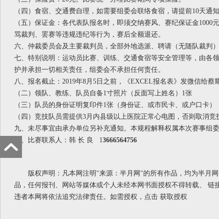
（四）食宿、交通费自理，如需要组委会联络食宿，请提前
10
天通
（五）保证金：各代表队报名时，即须交纳赛风、赛纪保证金
100
骂裁判、罢赛等违规违纪等行为，赛后全额退还。
六、仲裁委员会及主要裁判员
，全部外地选派、聘请（无随队裁判
七、特别说明：
运动员比赛、训练、交通食宿等安全管理等，由各
护并承担一切相关责任，组委会不承担任何责任。
八、报名截止：
2019年8月5日之前，《EXCEL报名表》发微信给蔡耀洲1
（二）领队、教练、队员自备
1寸照片（反面写上姓名）1张
（三）队员的身份证明复印件
1张（身份证、或市民卡、或户口卡）
（四）竞技队员需提供
3月内县级以上医院正常心电图，否则取消竞
九、未尽事宜由承办单位另补充通知。
本规程解释权属本次赛事组
十、比赛联系人：韩 长 良 1
3666564756
版权声明：凡本网注明"来源：半月网"的所有作品，均为半月
品，任何报刊、网站等媒体或个人未经本网书面授权不得转载、 链
违者本网将依法追究法律责任。如需授权，点击
获取授权