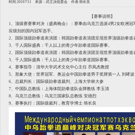
时间:2019/7/11 来源：
武王决组委会
作者:
韩长良
【赛事说明】
1、顶级赛赛事对决（盛典晚会）：赛事由乌克兰选派4男2女欧洲
应级别的国内冠军选手。
2、国际顶级跆拳道表演团：韩国跆拳道表演团呈现世界顶级跆拳道
3、千人国际盛典：千人以上的青少年跆拳道国际赛事。
2、国际顶级跆拳道表演团：韩国跆拳道表演团呈现世界顶级跆拳道
3、千人国际盛典：千人以上的青少年跆拳道国际赛事。
4、赛事指导：清华大学武术文化中心主任 乔凤杰教授
5、形象大使：世界冠军、奥运会中国跆拳道男子奖牌第一人 刘哮波
6、总裁判长：国际级跆拳道裁判、上海大学林大参
7、中国队总教练：上海体院跆拳道队金牌教练 李玉清
8、乌克兰总教练：乌克兰国家队总教练 安德烈
9、赛事执行：国际级裁判，教育学博士 韩长良