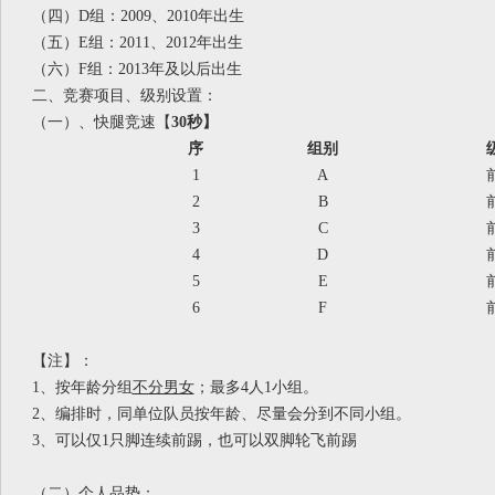
（四）
D组：2009、2010年出生
（五）
E组：2011、2012年出生
（六）
F组：2013年及以后出生
二、竞赛项目、级别设置：
（一）、快腿竞速【
3
0秒】
序
组别
1
A
2
B
3
C
4
D
5
E
6
F
【注】：
1、按年龄分组
不分男女
；最多
4人1小组。
2、编排时，同单位队员按年龄、尽量会分到不同小组。
3、可以仅1只脚连续前踢，也可以双脚轮飞前踢
（二）个人品势：