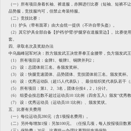
（一）所有项目身着长袖、裤道服，赤脚进行比赛（短袖、短裤不
品势服，竞技服均可，但禁止奇装特服。
（二）竞技比赛：
（
1）护头（带有面罩）由大会统一提供（不许自带头盔）。
（
2）其它护具全部自备【护裆/护臂/护腿穿在道服里边】。比赛使
套。
四、录取名次及奖励办法
中乌巅峰冠军对决：胜方颁发武王决世界拳王金腰带，负方颁发武
（
1） 所有项目设：金牌1、银牌1、铜牌并列2；
（
2） 设：总团体前三名。各颁发奖杯。
（
3） 设：快腿竞速团体、品势团体、竞技团体前三名。颁发奖杯。
（
4） 设：优秀运动队（超15人代表队）、最佳组织奖代表队若干（
（
5） 所有项目：第1、2、3名，团体分按4，2，1分计。
（
6） 组委会按总数不超过运动员10:1比例（四舍五入）颁发“优秀
（
7） 设：优秀运动员（运动员10:1比例）、颁发奖状。
五、比赛有关费用
（一）每位运动员
280元（含1项报名费用）。
（二）另外每增加
1报：另加100元。（任报几项，每人按报项目数
（三）保险费：
20元。比赛统一办理比赛期间专项保险。